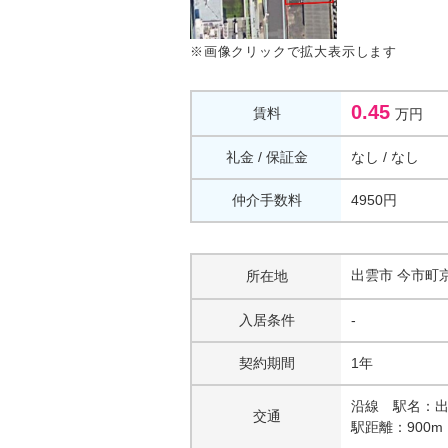
※画像クリックで拡大表示します
0.45
賃料
万円
礼金 / 保証金
なし
/
なし
仲介手数料
4950円
出雲市 今市町京
所在地
入居条件
-
契約期間
1年
沿線 駅名：
交通
駅距離：900m