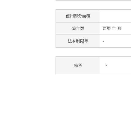
使用部分面積
築年数
西暦 年 月
法令制限等
-
-
備考