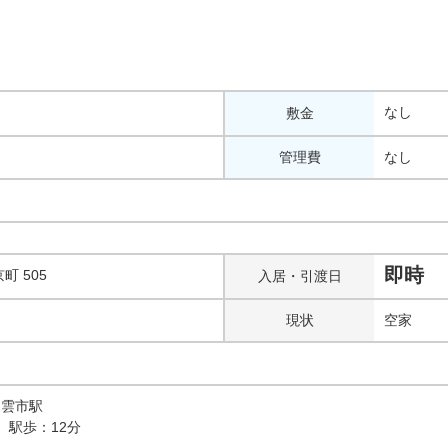
なし
敷金
管理費
なし
即時
町 505
入居・引渡日
現状
空家
出雲市駅
 駅歩：12分