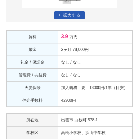
+ 拡大する
3.9
賃料
万円
敷金
2ヶ月 78,000円
礼金 / 保証金
なし
/
なし
管理費 / 共益費
なし
/
なし
火災保険
加入義務 要 13000円/1年（目安）
仲介手数料
42900円
所在地
出雲市 白枝町 578-1
学校区
高松小学校、浜山中学校