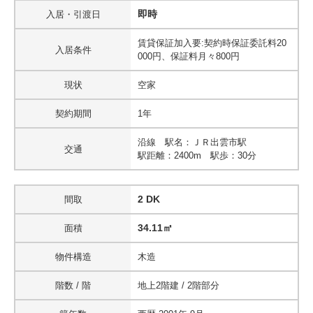
即時
入居・引渡日
賃貸保証加入要:契約時保証委託料20
入居条件
000円、保証料月々800円
現状
空家
契約期間
1年
沿線 駅名：ＪＲ出雲市駅
交通
駅距離：2400m 駅歩：30分
2 DK
間取
34.11㎡
面積
物件構造
木造
階数 / 階
地上2階建 / 2階部分