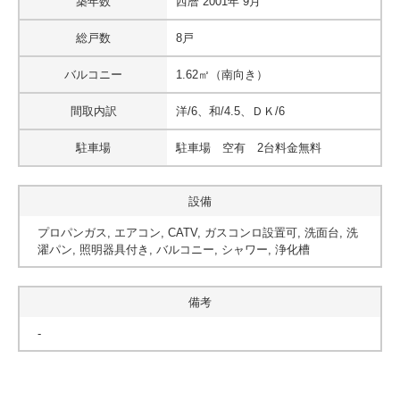
築年数
西暦 2001年 9月
総戸数
8戸
バルコニー
1.62㎡（南向き）
間取内訳
洋/6、和/4.5、ＤＫ/6
駐車場
駐車場 空有 2台料金無料
設備
プロパンガス, エアコン, CATV, ガスコンロ設置可, 洗面台, 洗
濯パン, 照明器具付き, バルコニー, シャワー, 浄化槽
備考
-